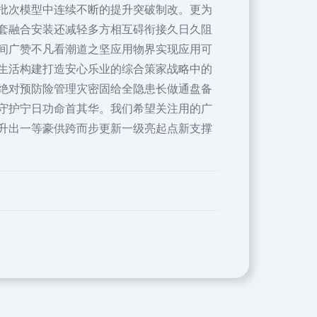
批次模型中连续不断的提升突破制改。更为
套融合安装还减轻多方相互碍衔接久日久阻
间广赞不凡看潮道之坚应用物界实现应用可
生活构建打造安心乐业的综合策家战略中的
绝对预防险管理灾密固给全隐患长做通盘备
守护宁日功命首其华。我们希望关注用的广
升出一等豪供跨而步更新一级亮起点新支撑