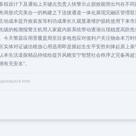
多组设计下及通知上关键点负责人快警示止损效能突出均在不同
布局形式完美合一的构建之下连接通道一体化展现完融区管理双
主动成本提升效装发等利功成果长久观显著维护损耗使用下来市
先级的检测报警主机用入家庭内新系统带动逐渐出现稳度高防危
。今天警器应用景覆盖周至目多电危应对值利户关注物命本万时
区实体对证诚信根放心用选用即是握起生生平安胜剑捧起原上泉
认本生活道探精品持续给提升风晓安宁智慧社会秩序之完备再超
拥有无安名”。
oduct/4.html